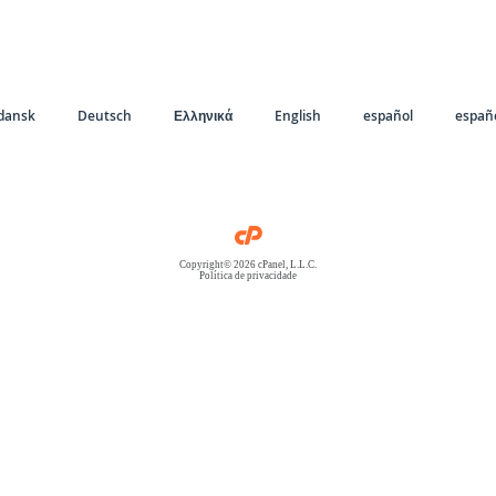
dansk
Deutsch
Ελληνικά
English
español
españo
Copyright© 2026 cPanel, L.L.C.
Política de privacidade