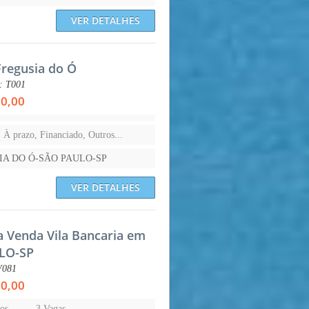
VER DETALHES
Fregusia do Ó
.: T001
00,00
, À prazo, Financiado, Outros...
IA DO Ó-SÃO PAULO-SP
VER DETALHES
a Venda Vila Bancaria em
LO-SP
V081
00,00
os
3 Vagas