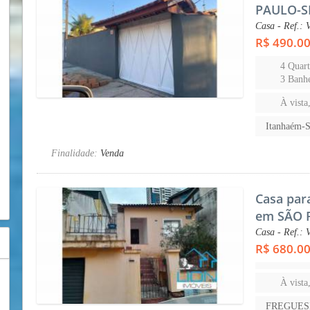
PAULO-S
Casa - Ref.: 
R$ 490.0
4 Quart
3 Banhe
À vista
Itanhaém
Finalidade:
Venda
Casa par
em SÃO 
Casa - Ref.: 
R$ 680.0
À vista
FREGUES