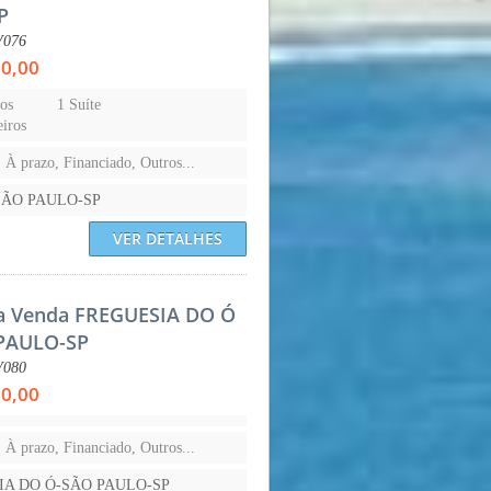
P
V076
00,00
os
1 Suíte
iros
, À prazo, Financiado, Outros...
-SÃO PAULO-SP
VER DETALHES
a Venda FREGUESIA DO Ó
PAULO-SP
V080
00,00
, À prazo, Financiado, Outros...
IA DO Ó-SÃO PAULO-SP