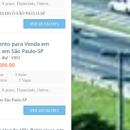
, À prazo, Financiado, Outros...
IA DO Ó-SÃO PAULO-SP
VER DETALHES
ento para Venda em
s em São Paulo-SP
- Ref.: V053
000,00
os
1 Suíte
iros
2 Vagas
, À prazo, Financiado, Outros...
ho-São Paulo-SP
VER DETALHES