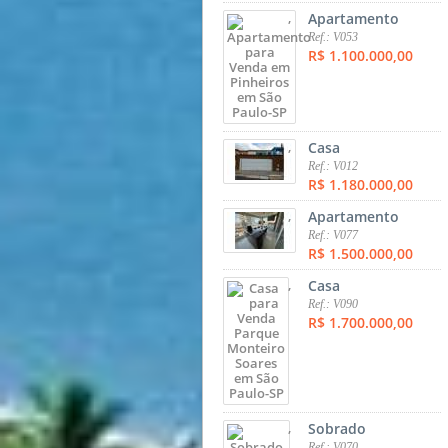
,
Apartamento
Ref.: V053
R$ 1.100.000,00
,
Casa
Ref.: V012
R$ 1.180.000,00
,
Apartamento
Ref.: V077
R$ 1.500.000,00
,
Casa
Ref.: V090
R$ 1.700.000,00
,
Sobrado
Ref.: V070