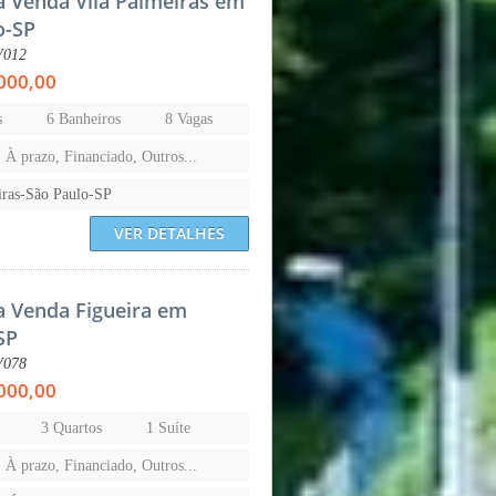
a Venda Vila Palmeiras em
o-SP
V012
000,00
s
6 Banheiros
8 Vagas
, À prazo, Financiado, Outros...
iras-São Paulo-SP
VER DETALHES
a Venda Figueira em
SP
V078
000,00
3 Quartos
1 Suíte
, À prazo, Financiado, Outros...