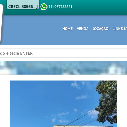
CRECI: 30566 - J
(11) 967733821
HOME
VENDA
LOCAÇÃO
LINKS Ú