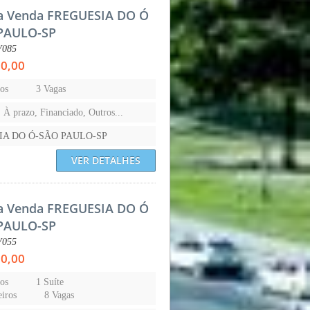
a Venda FREGUESIA DO Ó
PAULO-SP
V085
00,00
os
3 Vagas
, À prazo, Financiado, Outros...
IA DO Ó-SÃO PAULO-SP
VER DETALHES
a Venda FREGUESIA DO Ó
PAULO-SP
V055
00,00
os
1 Suíte
iros
8 Vagas