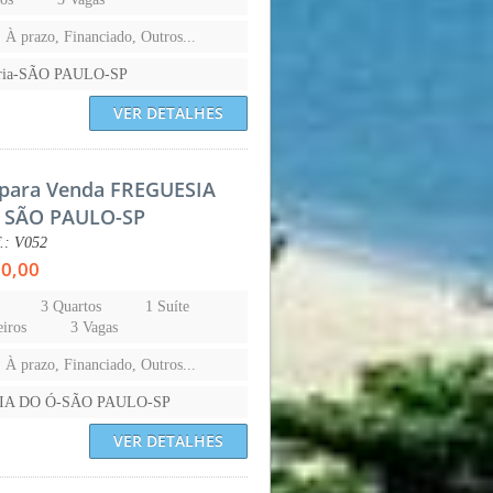
, À prazo, Financiado, Outros...
aria-SÃO PAULO-SP
VER DETALHES
para Venda FREGUESIA
 SÃO PAULO-SP
f.: V052
00,00
3 Quartos
1 Suíte
iros
3 Vagas
, À prazo, Financiado, Outros...
IA DO Ó-SÃO PAULO-SP
VER DETALHES