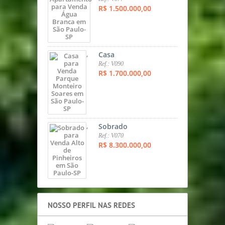
R$ 1.500.000,00
,
Casa
Ref.: V090
R$ 1.700.000,00
,
Sobrado
Ref.: V070
R$ 8.300.000,00
NOSSO PERFIL NAS REDES