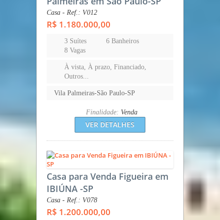
Palmeiras em São Paulo-SP
Casa - Ref.: V012
R$ 1.180.000,00
3 Suítes
6 Banheiros
8 Vagas
À vista, À prazo, Financiado,
Outros...
Vila Palmeiras-São Paulo-SP
Finalidade:
Venda
VER DETALHES
Casa para Venda Figueira em
IBIÚNA -SP
Casa - Ref.: V078
R$ 1.200.000,00