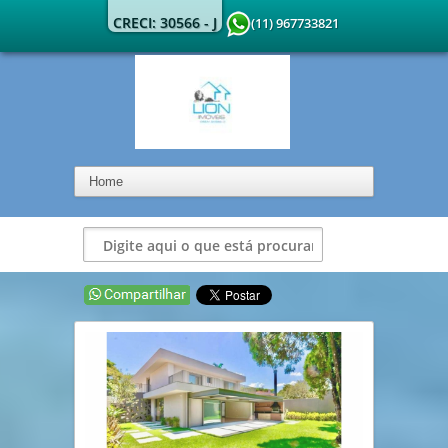
CRECI: 30566 - J
(11) 967733821