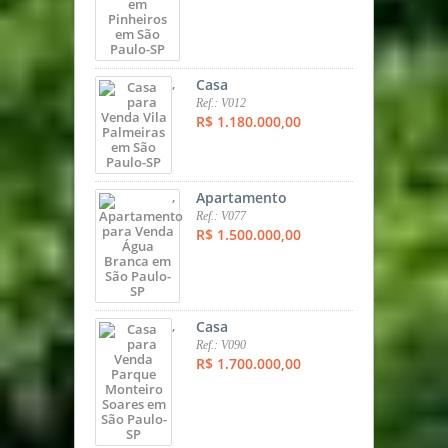
,
Casa
Ref.: V012
R$ 1.180.000,00
,
Apartamento
Ref.: V077
R$ 1.500.000,00
,
Casa
Ref.: V090
R$ 1.700.000,00