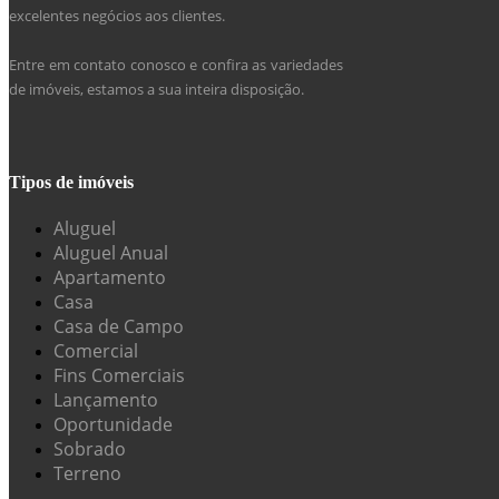
excelentes negócios aos clientes.
Entre em contato conosco e confira as variedades
de imóveis, estamos a sua inteira disposição.
Tipos de imóveis
Aluguel
Aluguel Anual
Apartamento
Casa
Casa de Campo
Comercial
Fins Comerciais
Lançamento
Oportunidade
Sobrado
Terreno