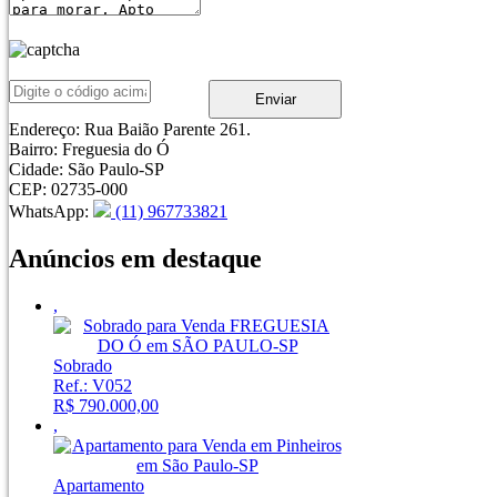
Enviar
Endereço:
Rua Baião Parente 261.
Bairro:
Freguesia do Ó
Cidade:
São Paulo-SP
CEP:
02735-000
WhatsApp
:
(11) 967733821
Anúncios em destaque
,
Sobrado
Ref.: V052
R$ 790.000,00
,
Apartamento