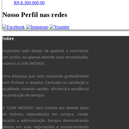
R$ 8.300.000,00
Nosso Perfil nas redes
Sobre
Inspirados pelo desejo de ajuda-lo a concretizar
um sonho, ou apenas atender suas necessidades,
criamos a LION IMÓVEIS.
Uma Empresa que vem crescendo gradualmente
com firmeza e respeito. Centrada na satisfação e
qualidade, visando rapidez, eficiência e excelência
na prestação de serviços.
A "LION IMÓVEIS" está voltada aos demais tipos
de imóveis, especializada em compra, venda,
locação e administração. Sempre demonstrando
clareza em suas negociações e proporcionando