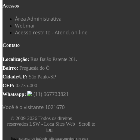
Acessos
Área Administrativa
Webmail
Acesso restrito - Atend. on-line
Contato
Localização:
Rua Baião Parente 261.
Bairro:
Freguesia do Ó
Cidade/UF:
São Paulo-SP
CEP:
02735-000
(11) 967733821
Whatsapp:
Você é o visitante 1021670
© 2009-2026 Todos os direitos
reservados
LSW - Loca Sites Web
Scroll to
top
[tags
corretor de imóveis
,
site para corretor
,
site para