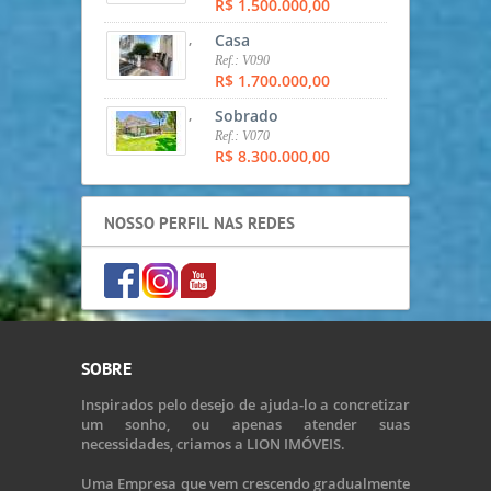
R$ 1.500.000,00
,
Casa
Ref.: V090
R$ 1.700.000,00
,
Sobrado
Ref.: V070
R$ 8.300.000,00
NOSSO PERFIL NAS REDES
SOBRE
Inspirados pelo desejo de ajuda-lo a concretizar
um sonho, ou apenas atender suas
necessidades, criamos a LION IMÓVEIS.
Uma Empresa que vem crescendo gradualmente