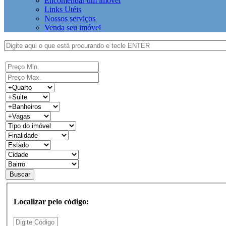
Encomendar um imóvel
Links Utéis
Nossos serviços
Venda seu imóvel
Localizar pelo código: