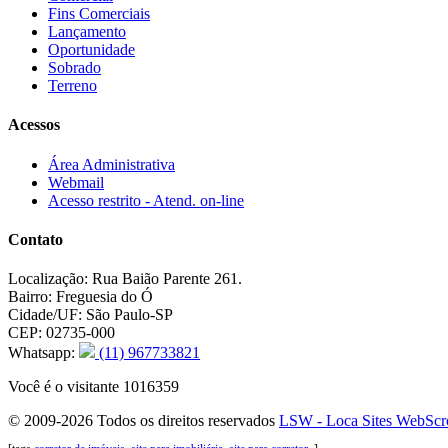
Fins Comerciais
Lançamento
Oportunidade
Sobrado
Terreno
Acessos
Área Administrativa
Webmail
Acesso restrito - Atend. on-line
Contato
Localização:
Rua Baião Parente 261.
Bairro:
Freguesia do Ó
Cidade/UF:
São Paulo-SP
CEP:
02735-000
Whatsapp:
(11) 967733821
Você é o visitante 1016359
© 2009-2026 Todos os direitos reservados
LSW - Loca Sites Web
Scr