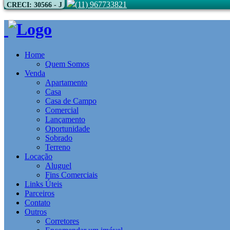
(11) 967733821
CRECI: 30566 - J
Home
Quem Somos
Venda
Apartamento
Casa
Casa de Campo
Comercial
Lançamento
Oportunidade
Sobrado
Terreno
Locação
Aluguel
Fins Comerciais
Links Úteis
Parceiros
Contato
Outros
Corretores