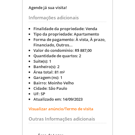
Agende já sua visita!
Informações adicionais
Finalidade da propriedade:
Venda
Tipo da propriedade:
Apartamento
Forma de pagamento:
À vista, À prazo,
Financiado, Outros...
Valor do condomínio:
R$
887,00
Quantidade de quartos:
2
Suite(s):
1
Banheiro(s):
2
Área total:
81 m²
Garagem (ns):
1
Bairro:
Moinho Velho
Cidade:
São Paulo
UF:
SP
Atualizado em:
14/09/2023
Visualizar anúncio/Termo de visita
Outras Informações adicionais