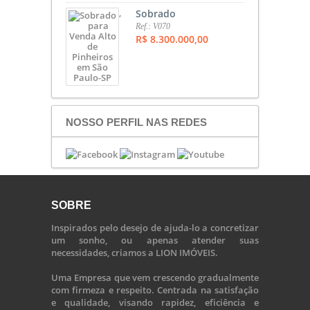
,
Sobrado
Ref.: V070
R$ 8.300.000,00
NOSSO PERFIL NAS REDES
SOBRE
Inspirados pelo desejo de ajuda-lo a concretizar
um sonho, ou apenas atender suas
necessidades, criamos a LION IMÓVEIS.
Uma Empresa que vem crescendo gradualmente
com firmeza e respeito. Centrada na satisfação
e qualidade, visando rapidez, eficiência e