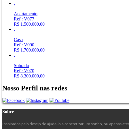
,
Apartamento
Ref.: V077
R$ 1.500.000,00
,
Casa
Ref.: V090
R$ 1.700.000,00
,
Sobrado
Ref.: V070
R$ 8.300.000,00
Nosso Perfil nas redes
Sobre
Inspirados pelo desejo de ajuda-lo a concretizar um sonho, ou apenas at