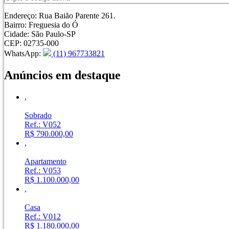
Endereço:
Rua Baião Parente 261.
Bairro:
Freguesia do Ó
Cidade:
São Paulo-SP
CEP:
02735-000
WhatsApp
:
(11) 967733821
Anúncios em destaque
,
Sobrado
Ref.: V052
R$ 790.000,00
,
Apartamento
Ref.: V053
R$ 1.100.000,00
,
Casa
Ref.: V012
R$ 1.180.000,00