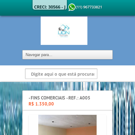
CRECI: 30566 - J
(11) 967733821
- FINS COMERCIAIS - REF.: A005
R$ 1.350,00