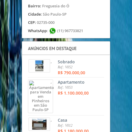
Bairro:
Freguesia do Ó
Cidade:
São Paulo-SP
CEP:
02735-000
WhatsApp
:
(11) 967733821
ANÚNCIOS EM DESTAQUE
,
Sobrado
Ref.: V052
R$ 790.000,00
,
Apartamento
Ref.: V053
R$ 1.100.000,00
,
Casa
Ref.: V012
R$ 1.180.000,00