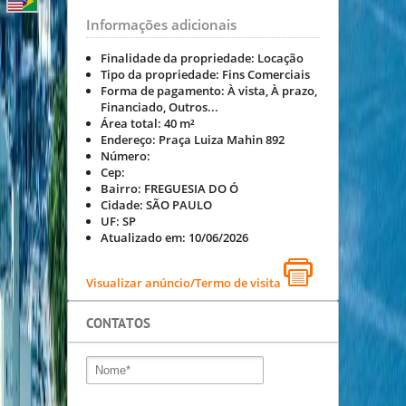
Informações adicionais
Finalidade da propriedade:
Locação
Tipo da propriedade:
Fins Comerciais
Forma de pagamento:
À vista, À prazo,
Financiado, Outros...
Área total:
40 m²
Endereço:
Praça Luiza Mahin 892
Número:
Cep:
Bairro:
FREGUESIA DO Ó
Cidade:
SÃO PAULO
UF:
SP
Atualizado em:
10/06/2026
Visualizar anúncio/Termo de visita
CONTATOS