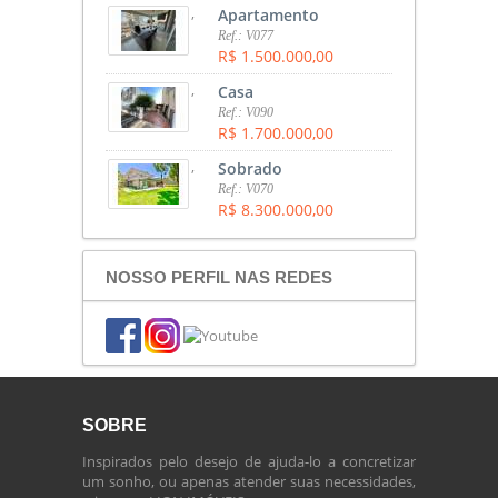
,
Apartamento
Ref.: V077
R$ 1.500.000,00
,
Casa
Ref.: V090
R$ 1.700.000,00
,
Sobrado
Ref.: V070
R$ 8.300.000,00
NOSSO PERFIL NAS REDES
SOBRE
Inspirados pelo desejo de ajuda-lo a concretizar
um sonho, ou apenas atender suas necessidades,