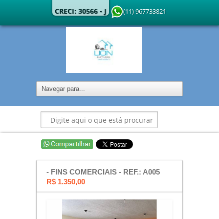
CRECI: 30566 - J
(11) 967733821
- FINS COMERCIAIS - REF.: A005
R$ 1.350,00