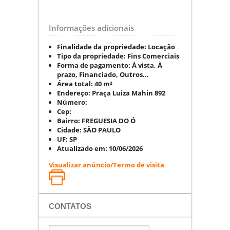
Informações adicionais
Finalidade da propriedade:
Locação
Tipo da propriedade:
Fins Comerciais
Forma de pagamento:
À vista, À
prazo, Financiado, Outros...
Área total:
40 m²
Endereço:
Praça Luiza Mahin 892
Número:
Cep:
Bairro:
FREGUESIA DO Ó
Cidade:
SÃO PAULO
UF:
SP
Atualizado em:
10/06/2026
Visualizar anúncio/Termo de visita
CONTATOS