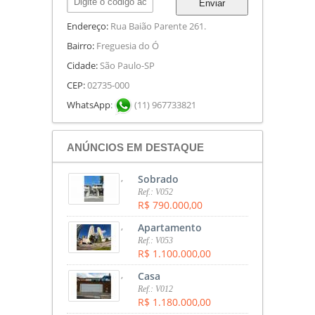
Enviar
Endereço:
Rua Baião Parente 261.
Bairro:
Freguesia do Ó
Cidade:
São Paulo-SP
CEP:
02735-000
WhatsApp
:
(11) 967733821
ANÚNCIOS EM DESTAQUE
,
Sobrado
Ref.: V052
R$ 790.000,00
,
Apartamento
Ref.: V053
R$ 1.100.000,00
,
Casa
Ref.: V012
R$ 1.180.000,00