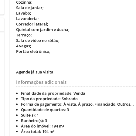
Cozinha;
Sala de jantar;
Lavabo;
Lavanderia;
Corredor lateral;
Quintal com jardim e ducha;
Terraço;
Sala de vídeo no sótão;
4 vagas;
Portão eletrônico;
Agende já sua visita!
Informações adicionais
Finalidade da propriedade:
Venda
Tipo da propriedade:
Sobrado
Forma de pagamento:
À vista, À prazo, Financiado, Outros...
Quantidade de quartos:
3
Suite(s):
1
Banheiro(s):
3
Área do imóvel:
194 m²
Área total:
194 m²