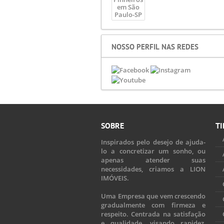
NOSSO PERFIL NAS REDES
SOBRE
TI
Inspirados pelo desejo de ajuda-
lo a concretizar um sonho, ou
apenas atender suas
necessidades, criamos a LION
IMÓVEIS.
Uma Empresa que vem crescendo
gradualmente com firmeza e
respeito. Centrada na satisfação
e qualidade, visando rapidez,