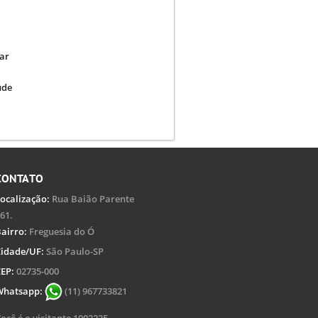
ar
úde
CONTATO
ocalização:
Rua Baião Parente
61.
airro:
Freguesia do Ó
idade/UF:
São Paulo-SP
EP:
02735-000
Whatsapp:
(11) 967733821
ocê é o visitante 1002225