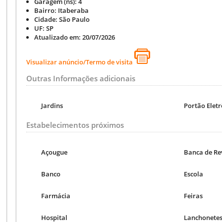
Garagem (ns):
4
Bairro:
Itaberaba
Cidade:
São Paulo
UF:
SP
Atualizado em:
20/07/2026
Visualizar anúncio/Termo de visita
Outras Informações adicionais
Jardins
Portão Eletr
Estabelecimentos próximos
Açougue
Banca de Re
Banco
Escola
Farmácia
Feiras
Hospital
Lanchonete