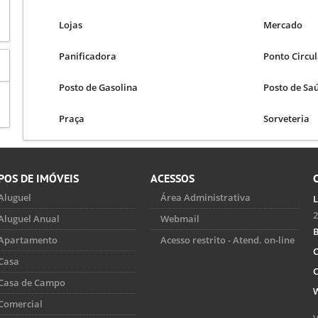
Lojas
Mercado
Panificadora
Ponto Circul
Posto de Gasolina
Posto de Sa
Praça
Sorveteria
POS DE IMÓVEIS
ACESSOS
Aluguel
Área Administrativa
L
2
Aluguel Anual
Webmail
B
Apartamento
Acesso restrito - Atend. on-line
C
Casa
C
Casa de Campo
Comercial
V