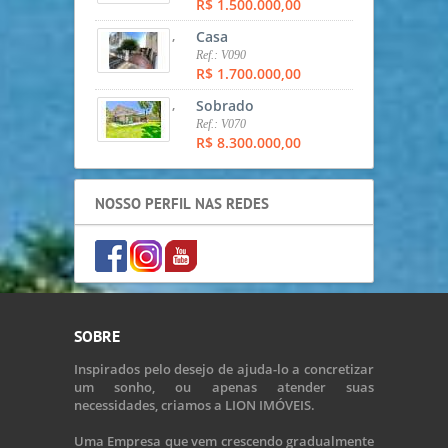
R$ 1.500.000,00
,
Casa
Ref.: V090
R$ 1.700.000,00
,
Sobrado
Ref.: V070
R$ 8.300.000,00
NOSSO PERFIL NAS REDES
SOBRE
Inspirados pelo desejo de ajuda-lo a concretizar
um sonho, ou apenas atender suas
necessidades, criamos a LION IMÓVEIS.
Uma Empresa que vem crescendo gradualmente