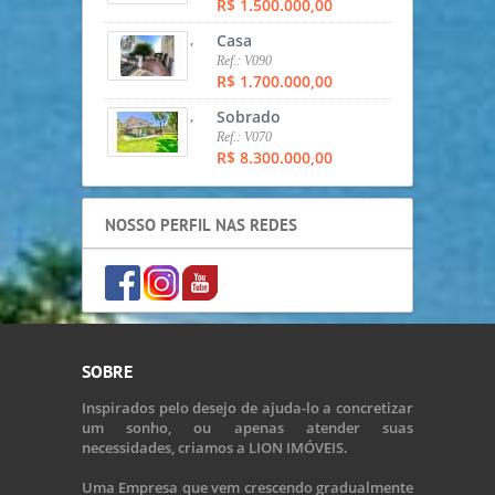
R$ 1.500.000,00
,
Casa
Ref.: V090
R$ 1.700.000,00
,
Sobrado
Ref.: V070
R$ 8.300.000,00
NOSSO PERFIL NAS REDES
SOBRE
Inspirados pelo desejo de ajuda-lo a concretizar
um sonho, ou apenas atender suas
necessidades, criamos a LION IMÓVEIS.
Uma Empresa que vem crescendo gradualmente