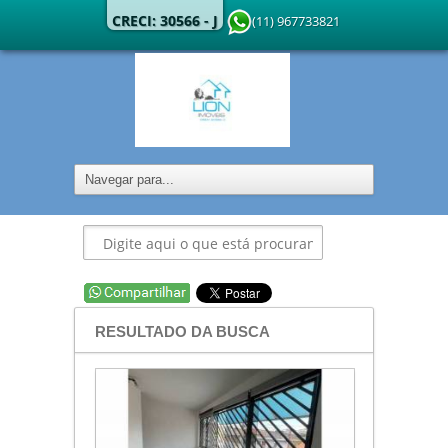
CRECI: 30566 - J
(11) 967733821
RESULTADO DA BUSCA